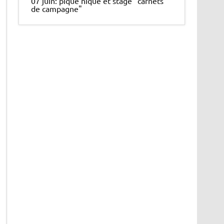
07 juin: pique nique et stage "carnets
de campagne"