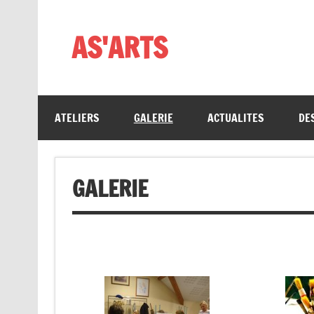
Skip
to
content
AS'ARTS
ATELIERS
GALERIE
ACTUALITES
DE
GALERIE