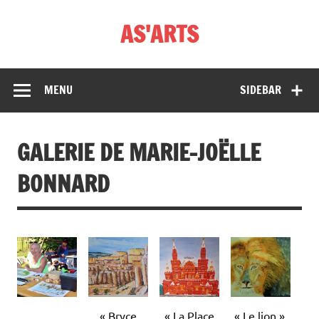
Skip
to
AS'ARTS
content
MENU
SIDEBAR
GALERIE DE MARIE-JOËLLE
BONNARD
« Bryce
« La Place
« Le lion ».