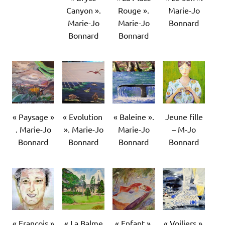
Canyon ».
Rouge ».
Marie-Jo
Marie-Jo
Marie-Jo
Bonnard
Bonnard
Bonnard
« Paysage »
« Evolution
« Baleine ».
Jeune fille
. Marie-Jo
». Marie-Jo
Marie-Jo
– M-Jo
Bonnard
Bonnard
Bonnard
Bonnard
« François »
« La Balme
« Enfant ».
« Voiliers ».