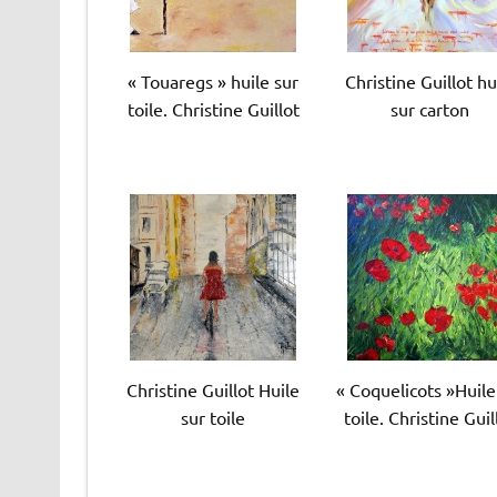
« Touaregs » huile sur
Christine Guillot hu
toile. Christine Guillot
sur carton
Christine Guillot Huile
« Coquelicots »Huile
sur toile
toile. Christine Guil