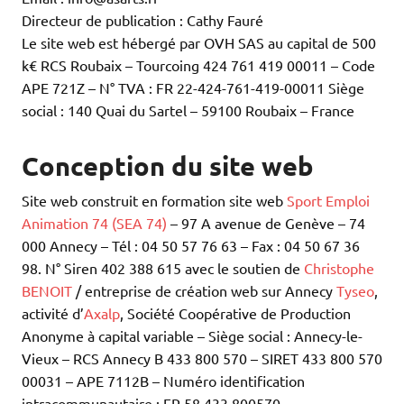
Directeur de publication : Cathy Fauré
Le site web est hébergé par OVH SAS au capital de 500
k€ RCS Roubaix – Tourcoing 424 761 419 00011 – Code
APE 721Z – N° TVA : FR 22-424-761-419-00011 Siège
social : 140 Quai du Sartel – 59100 Roubaix – France
Conception du site web
Site web construit en formation site web
Sport Emploi
Animation 74 (SEA 74)
– 97 A avenue de Genève – 74
000 Annecy – Tél : 04 50 57 76 63 – Fax : 04 50 67 36
98. N° Siren 402 388 615 avec le soutien de
Christophe
BENOIT
/ entreprise de création web sur Annecy
Tyseo
,
activité d’
Axalp
, Société Coopérative de Production
Anonyme à capital variable – Siège social : Annecy-le-
Vieux – RCS Annecy B 433 800 570 – SIRET 433 800 570
00031 – APE 7112B – Numéro identification
intracommunautaire : FR 58 433 800570