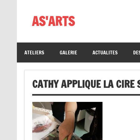
Skip
to
content
AS'ARTS
ATELIERS
GALERIE
ACTUALITES
DE
CATHY APPLIQUE LA CIRE 