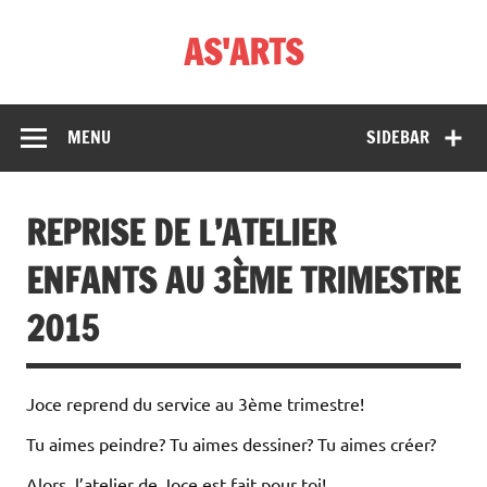
Skip
to
AS'ARTS
content
MENU
SIDEBAR
REPRISE DE L’ATELIER
ENFANTS AU 3ÈME TRIMESTRE
2015
Joce reprend du service au 3ème trimestre!
Tu aimes peindre? Tu aimes dessiner? Tu aimes créer?
Alors, l’atelier de Joce est fait pour toi!