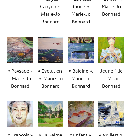
Canyon ».
Rouge ».
Marie-Jo
Marie-Jo
Marie-Jo
Bonnard
Bonnard
Bonnard
« Paysage »
« Evolution
« Baleine ».
Jeune fille
. Marie-Jo
». Marie-Jo
Marie-Jo
– M-Jo
Bonnard
Bonnard
Bonnard
Bonnard
« François »
« La Balme
« Enfant ».
« Voiliers ».