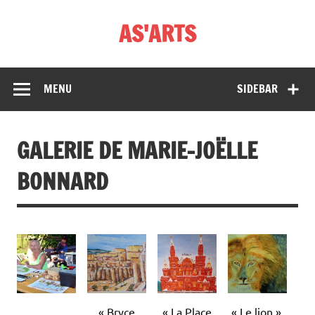
Skip
to
AS'ARTS
content
MENU
SIDEBAR
GALERIE DE MARIE-JOËLLE
BONNARD
« Bryce
« La Place
« Le lion ».