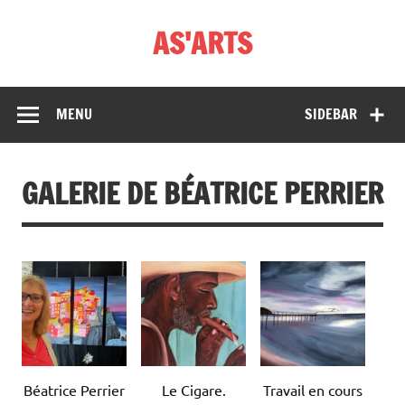
Skip
to
AS'ARTS
content
MENU
SIDEBAR
GALERIE DE BÉATRICE PERRIER
Béatrice Perrier
Le Cigare.
Travail en cours