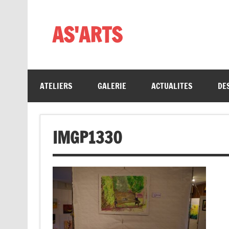
Skip
to
content
AS'ARTS
ATELIERS
GALERIE
ACTUALITES
DE
IMGP1330