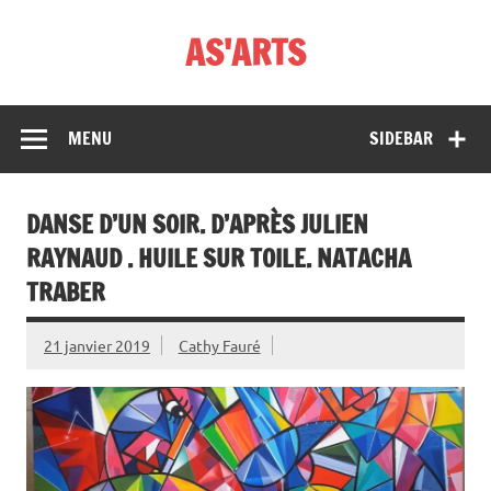
Skip
to
AS'ARTS
content
MENU
SIDEBAR
DANSE D’UN SOIR. D’APRÈS JULIEN
RAYNAUD . HUILE SUR TOILE. NATACHA
TRABER
21 janvier 2019
Cathy Fauré