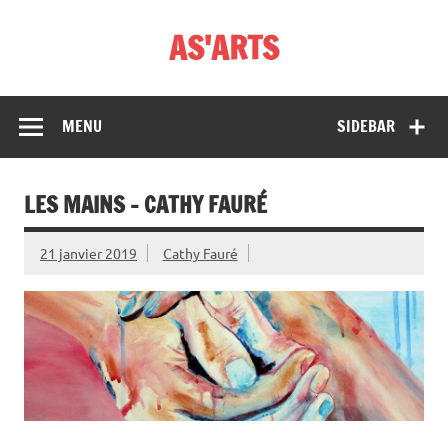
Skip
to
AS'ARTS
content
MENU
SIDEBAR
LES MAINS – CATHY FAURÉ
21 janvier 2019
Cathy Fauré