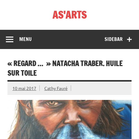
Skip
to
AS'ARTS
content
MENU
SIDEBAR
« REGARD … » NATACHA TRABER. HUILE
SUR TOILE
10 mai 2017
Cathy Fauré